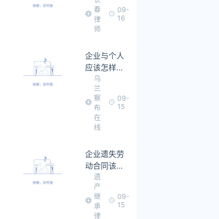
申诉行为需
春
09-
规范
16
律
师
企业与个人
应该怎样加
乌
强债权管理
兰
察
09-
15
布
在
线
企业遗失劳
动合同该怎
遗
么办
产
继
09-
15
承
律