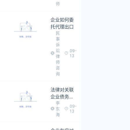
师
企业如何委
托代理出口
民
事
诉
讼
09-
13
律
师
咨
询
法律对关联
企业债务重
李
组是怎样规
09-
东
定的
13
海