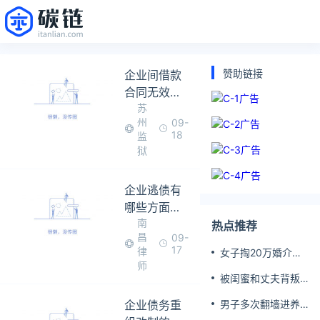
赞助链接
企业间借款
合同无效该
苏
怎么办
州
09-
18
监
狱
企业逃债有
哪些方面的
南
危害
热点推荐
昌
09-
17
律
女子掏20万婚介费
师
相亲加好友后被删
被闺蜜和丈夫背叛
女子一夜白头
企业债务重
男子多次翻墙进养
老院殴打老父亲