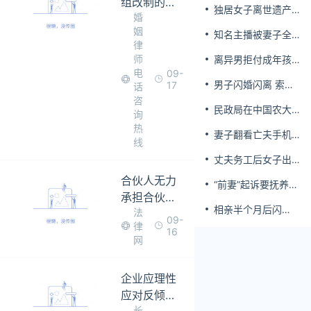
组改制的方
独居女子离世遗产
婚
案有哪些
归公 民政局回应
姻
知名主播被妻子全
律
家当提款机 提离婚
师
离异男拒付成年孩
后反被对簿公堂
电
09-
子百万留学费被诉
男子闪婚闪离 索还
17
话
百万彩礼
咨
民政局在中国农大
询
设婚姻登记点
热
妻子翻看亡夫手机
线
发现其与女同学存
丈夫务工后女子出
婚外情，双方互相
轨结婚时的伴郎
转账近百万
合伙人无力
“前妻”起诉要抚养
承担合伙企
费，经鉴定9岁儿子
相亲半个月后闪
法
非他亲生！男子起
业债务份额
09-
婚，妻子行为异常
律
诉索赔37万
的情况要怎
16
且持续服药，男子
网
样处理
起诉离婚；法院：
系婚前隐瞒重大疾
企业应理性
病，撤销两人婚姻
关系
应对反倾销
长