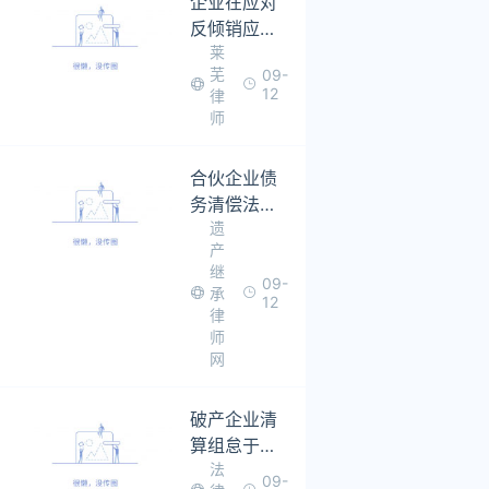
企业在应对
反倾销应诉
莱
过程中不同
芜
09-
阶段采取的
12
律
策略建议
师
合伙企业债
务清偿法律
遗
有什么规定
产
继
09-
承
12
律
师
网
破产企业清
算组怠于追
法
讨债权，债
09-