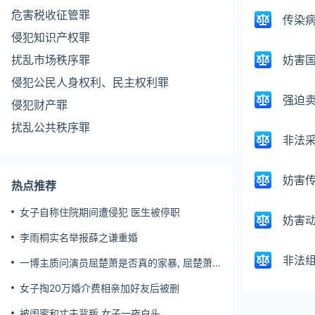
危害税收征管罪
传染
侵犯知识产权罪
扰乱市场秩序罪
妨害
侵犯公民人身权利、民主权利罪
强迫
侵犯财产罪
扰乱公共秩序罪
非法
妨害司法罪
妨害国(边)境管理罪
妨害
热点推荐
妨害文物管理罪
女子自称住院期间遭侵犯 医生被停职
危害公共卫生罪
妨害
李雨桐实名举报薛之谦重婚
破坏环境资源保护罪
非法
走私、贩卖、运输、制造毒品罪
一博主质问演员屈楚萧是否真的家暴, 屈楚萧
方公开判决书否认
组织、强迫、引诱、容留、介绍卖淫罪
女子掏20万婚介费相亲加好友后被删
制作、贩卖、传播淫秽物品罪
被闺蜜和丈夫背叛 女子一夜白头