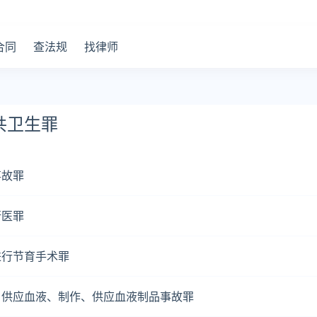
合同
查法规
找律师
共卫生罪
事故罪
行医罪
进行节育手术罪
、供应血液、制作、供应血液制品事故罪