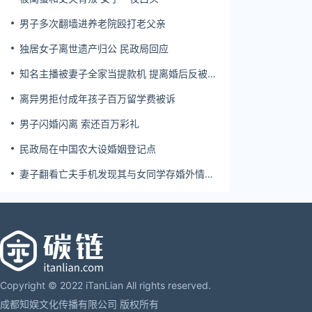
危害国防利益罪
男子多次翻墙进养老院殴打老父亲
贪污贿赂罪
独居女子离世遗产归公 民政局回应
渎职罪
知名主播被妻子全家当提款机 提离婚后反被对
军人违反职责罪
簿公堂
离异男拒付成年孩子百万留学费被诉
男子闪婚闪离 索还百万彩礼
民政局在中国农大设婚姻登记点
妻子翻看亡夫手机发现其与女同学存婚外情，
双方互相转账近百万
Copyright © 2022 iTanLian All rights reserved.
成都知娱文化传播有限公司 版权所有