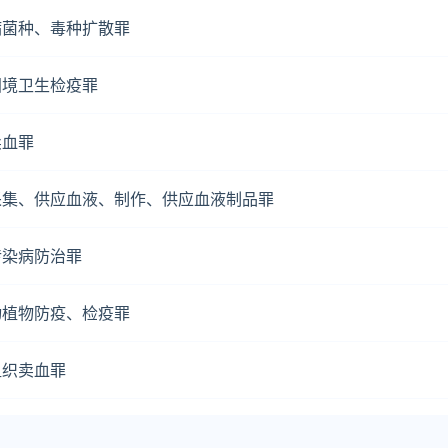
病菌种、毒种扩散罪
国境卫生检疫罪
卖血罪
采集、供应血液、制作、供应血液制品罪
传染病防治罪
动植物防疫、检疫罪
组织卖血罪