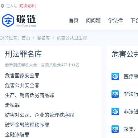
进入站
[切换城市]
首页
问问题
学法律
下
您的位置：
首页
罪名库
危害公共卫生罪
刑法罪名库
危害公
最新刑法罪名大全，目前共收录471个罪名
危害国家安全罪
医疗
危害公共安全罪
非法
生产、销售伪劣商品罪
走私罪
非法
妨害对公司、企业的管理秩序罪
破坏金融管理秩序罪
采集
金融诈骗罪