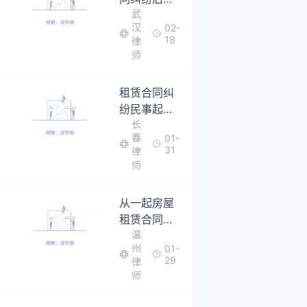
武
以去哪里解
汉
02-
决
18
律
师
租赁合同纠
纷民事起诉
长
状范本
春
01-
31
律
师
从一起房屋
租赁合同纠
温
纷案谈合同
州
01-
解除后的损
29
律
失赔偿
师