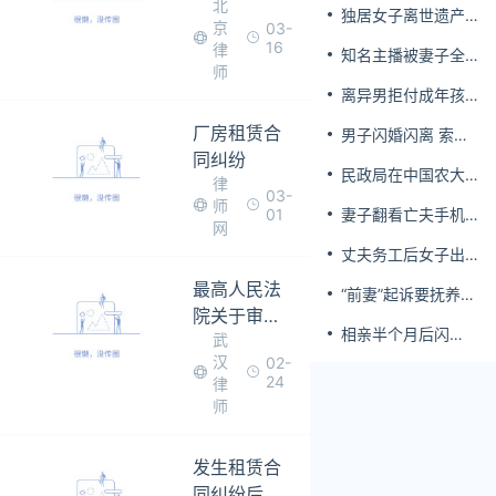
北
合同纠纷司
独居女子离世遗产
京
03-
法解释（征
归公 民政局回应
16
律
知名主播被妻子全
求意见
师
家当提款机 提离婚
稿）》
离异男拒付成年孩
后反被对簿公堂
子百万留学费被诉
厂房租赁合
男子闪婚闪离 索还
百万彩礼
同纠纷
民政局在中国农大
律
03-
设婚姻登记点
师
01
妻子翻看亡夫手机
网
发现其与女同学存
丈夫务工后女子出
婚外情，双方互相
轨结婚时的伴郎
转账近百万
最高人民法
“前妻”起诉要抚养
院关于审理
费，经鉴定9岁儿子
相亲半个月后闪
非他亲生！男子起
武
城镇房屋租
婚，妻子行为异常
诉索赔37万
汉
02-
赁合同纠纷
且持续服药，男子
24
律
案件具体应
起诉离婚；法院：
师
用法律若干
系婚前隐瞒重大疾
病，撤销两人婚姻
发生租赁合
关系
同纠纷后可