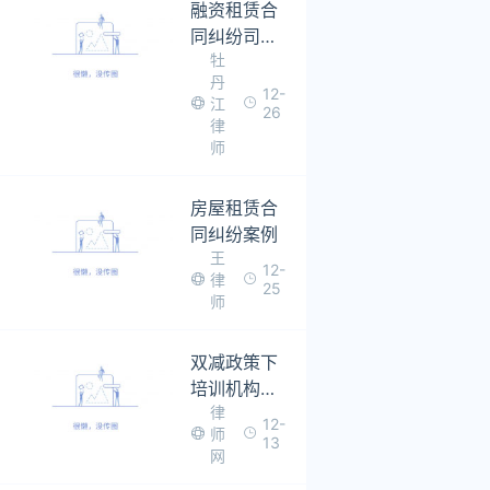
融资租赁合
同纠纷司法
牡
解释
丹
12-
江
26
律
师
房屋租赁合
同纠纷案例
王
12-
律
25
师
双减政策下
培训机构与
律
出租人房屋
12-
师
租赁合同纠
13
网
纷