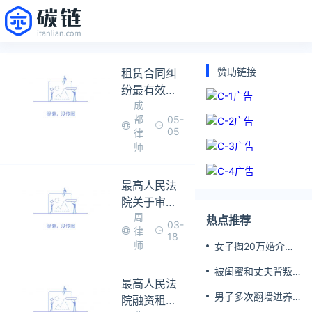
赞助链接
租赁合同纠
纷最有效的
成
处理
都
05-
05
律
师
最高人民法
院关于审理
周
融资租赁合
热点推荐
03-
律
同纠纷案件
18
师
女子掏20万婚介费
适用法律问
相亲加好友后被删
题的解释(征
被闺蜜和丈夫背叛
最高人民法
求意见稿)
女子一夜白头
男子多次翻墙进养
院融资租赁
老院殴打老父亲