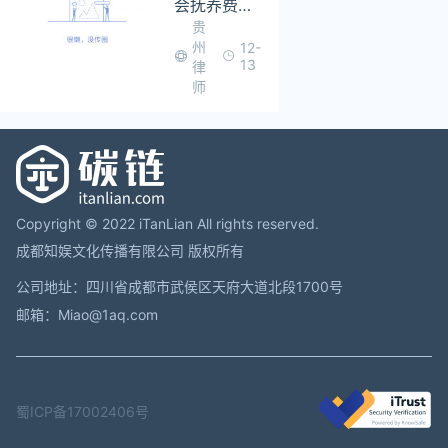
会抚养费的
贵
征收规定是
州
12-
什么样的
13
律
师
Copyright © 2022 iTanLian All rights reserved.
成都知娱文化传播有限公司 版权所有
公司地址：四川省成都市武侯区天府大道北段1700号
邮箱：Miao@1aq.com
蜀ICP备17002406号