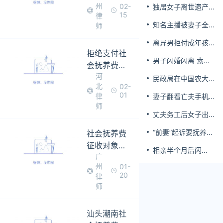
州
02-
独居女子离世遗产
15
律
归公 民政局回应
知名主播被妻子全
师
家当提款机 提离婚
离异男拒付成年孩
后反被对簿公堂
拒绝支付社
子百万留学费被诉
男子闪婚闪离 索还
会抚养费的
百万彩礼
河
强制执行
民政局在中国农大
北
02-
设婚姻登记点
01
律
妻子翻看亡夫手机
师
发现其与女同学存
丈夫务工后女子出
婚外情，双方互相
轨结婚时的伴郎
转账近百万
“前妻”起诉要抚养
社会抚养费
费，经鉴定9岁儿子
征收对象是
相亲半个月后闪
非他亲生！男子起
广
谁
婚，妻子行为异常
诉索赔37万
州
01-
且持续服药，男子
20
律
起诉离婚；法院：
师
系婚前隐瞒重大疾
病，撤销两人婚姻
关系
汕头潮南社