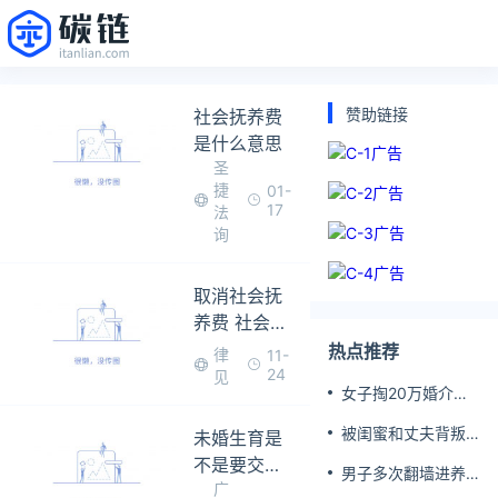
赞助链接
社会抚养费
是什么意思
圣
捷
01-
17
法
询
取消社会抚
养费 社会抚
养费要交多
热点推荐
律
11-
少钱？
24
见
女子掏20万婚介费
相亲加好友后被删
被闺蜜和丈夫背叛
未婚生育是
女子一夜白头
不是要交社
男子多次翻墙进养
广
会抚养费
老院殴打老父亲