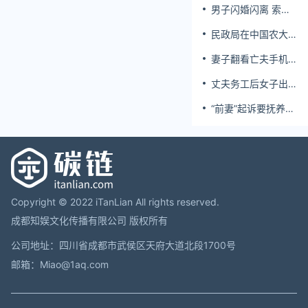
男子闪婚闪离 索还
百万彩礼
民政局在中国农大
设婚姻登记点
妻子翻看亡夫手机
发现其与女同学存
丈夫务工后女子出
婚外情，双方互相
轨结婚时的伴郎
转账近百万
“前妻”起诉要抚养
费，经鉴定9岁儿子
非他亲生！男子起
诉索赔37万
Copyright © 2022 iTanLian All rights reserved.
成都知娱文化传播有限公司 版权所有
公司地址：四川省成都市武侯区天府大道北段1700号
邮箱：Miao@1aq.com