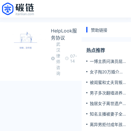
赞助链接
HelpLook服
务协议
武
汉
热点推荐
律
07-
14
一博主质问演员屈
师
楚萧是否真的家暴,
咨
女子掏20万婚介费
屈楚萧方公开判决
询
相亲加好友后被删
书否认
被闺蜜和丈夫背叛
女子一夜白头
男子多次翻墙进养
老院殴打老父亲
独居女子离世遗产
归公 民政局回应
知名主播被妻子全
家当提款机 提离婚
离异男拒付成年孩
后反被对簿公堂
子百万留学费被诉