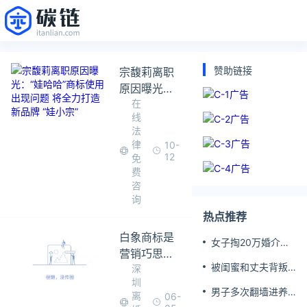
赞助链接
宗馥莉离职
原因曝光：
在
“娃哈哈”商
线
标使用出现
法
问题 将全力
律
10-
打造新品牌
12
免
“娃小宗”
费
咨
询
热点推荐
白象商标是
女子掏20万婚介费
营销巧思还
相亲加好友后被删
被闺蜜和丈夫背叛
深
是误导之嫌
女子一夜白头
圳
消费者感受
男子多次翻墙进养
离
06-
落差引发热
老院殴打老父亲