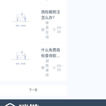
备、软件等
商标被抢注
怎么办？
绛
县
05-
30
在
线
什么免费商
标查询软件
湖
最好用
南
05-
30
律
师
下一页