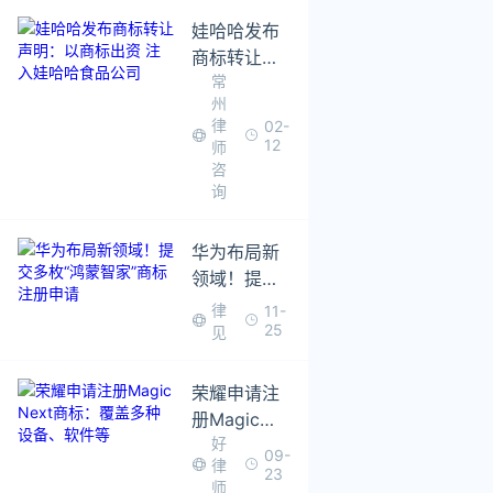
疯狂抢注54
次
娃哈哈发布
商标转让声
常
明：以商标
州
出资 注入娃
律
02-
哈哈食品公
12
师
司
咨
询
华为布局新
领域！提交
多枚“鸿蒙智
律
11-
家”商标注册
25
见
申请
荣耀申请注
册Magic
好
Next商标：
09-
律
覆盖多种设
23
师