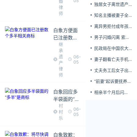
05
婚
独居女子离世遗产
议
律
归公 民政局回应
师
知名主播被妻子全
家当提款机 提离婚
离异男拒付成年孩
后反被对簿公堂
白象方便面
子百万留学费被诉
已注册数个
男子闪婚闪离 索还
百万彩礼
继
多半相关商
民政局在中国农大
承
标
设婚姻登记点
遗
06-
妻子翻看亡夫手机
05
产
发现其与女同学存
律
丈夫务工后女子出
婚外情，双方互相
师
轨结婚时的伴郎
转账近百万
“前妻”起诉要抚养
费，经鉴定9岁儿子
白象回应多
相亲半个月后闪
非他亲生！男子起
婚，妻子行为异常
半袋面的“多
诉索赔37万
且持续服药，男子
村
半”是商标
06-
起诉离婚；法院：
村
05
系婚前隐瞒重大疾
乐
病，撤销两人婚姻
关系
白象致歉：