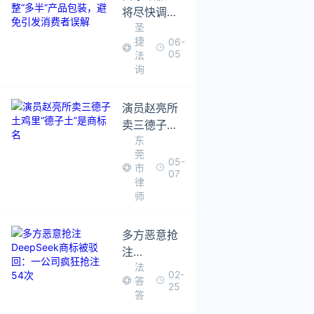
将尽快调整
圣
“多半”产品
捷
06-
包装，避免
05
法
引发消费者
询
误解
演员赵亮所
卖三德子土
东
鸡里“德子
莞
土”是商标名
05-
市
07
律
师
多方恶意抢
注
DeepSeek
法
02-
答
商标被驳
25
答
回：一公司