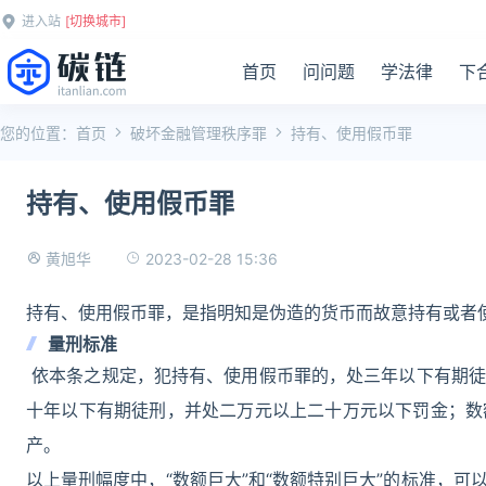
进入站
[切换城市]
首页
问问题
学法律
下
您的位置：
首页
破坏金融管理秩序罪
持有、使用假币罪
持有、使用假币罪
2023-02-28 15:36
黄旭华
持有、使用假币罪，是指明知是伪造的货币而故意持有或者
量刑标准
依本条之规定，犯持有、使用假币罪的，处三年以下有期徒
十年以下有期徒刑，并处二万元以上二十万元以下罚金；数
产。
以上量刑幅度中，“数额巨大”和“数额特别巨大”的标准，