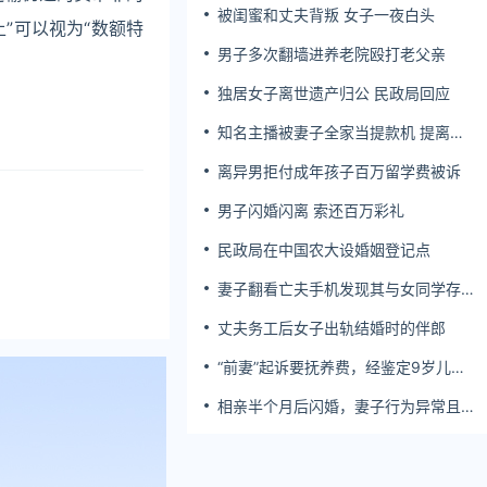
被闺蜜和丈夫背叛 女子一夜白头
上”可以视为“数额特
男子多次翻墙进养老院殴打老父亲
独居女子离世遗产归公 民政局回应
知名主播被妻子全家当提款机 提离婚
后反被对簿公堂
离异男拒付成年孩子百万留学费被诉
男子闪婚闪离 索还百万彩礼
民政局在中国农大设婚姻登记点
妻子翻看亡夫手机发现其与女同学存婚
外情，双方互相转账近百万
丈夫务工后女子出轨结婚时的伴郎
“前妻”起诉要抚养费，经鉴定9岁儿子
非他亲生！男子起诉索赔37万
相亲半个月后闪婚，妻子行为异常且持
续服药，男子起诉离婚；法院：系婚前
隐瞒重大疾病，撤销两人婚姻关系