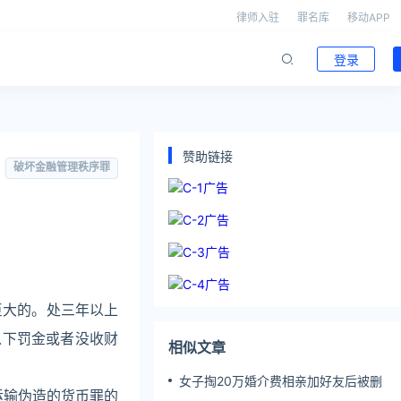
律师入驻
罪名库
移动APP
登录
赞助链接
破坏金融管理秩序罪
巨大的。处三年以上
以下罚金或者没收财
相似文章
女子掏20万婚介费相亲加好友后被删
运输伪造的货币罪的