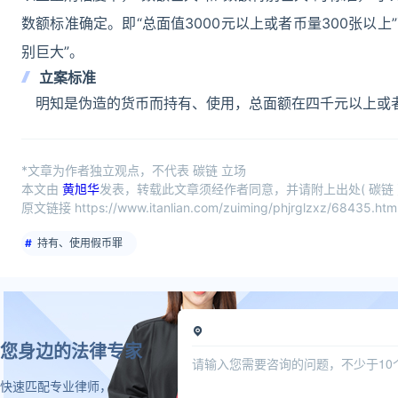
数额标准确定。即“总面值3000元以上或者币量300张以上”
别巨大”。
立案标准
明知是伪造的货币而持有、使用，总面额在四千元以上或者
*文章为作者独立观点，不代表 碳链 立场
本文由
黄旭华
发表，转载此文章须经作者同意，并请附上出处( 碳链 
原文链接 https://www.itanlian.com/zuiming/phjrglzxz/68435.htm
持有、使用假币罪
您身边的法律专家
快速匹配专业律师，