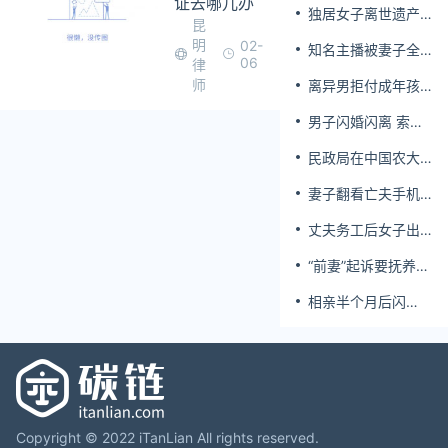
证去哪儿办
独居女子离世遗产
昆
归公 民政局回应
明
02-
知名主播被妻子全
06
律
家当提款机 提离婚
师
离异男拒付成年孩
后反被对簿公堂
子百万留学费被诉
男子闪婚闪离 索还
百万彩礼
民政局在中国农大
设婚姻登记点
妻子翻看亡夫手机
发现其与女同学存
丈夫务工后女子出
婚外情，双方互相
轨结婚时的伴郎
转账近百万
“前妻”起诉要抚养
费，经鉴定9岁儿子
相亲半个月后闪
非他亲生！男子起
婚，妻子行为异常
诉索赔37万
且持续服药，男子
起诉离婚；法院：
系婚前隐瞒重大疾
病，撤销两人婚姻
关系
Copyright © 2022 iTanLian All rights reserved.