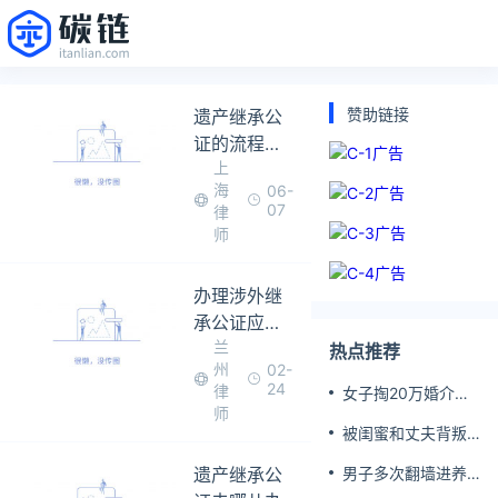
赞助链接
遗产继承公
证的流程是
上
怎样的
海
06-
07
律
师
办理涉外继
承公证应注
兰
意的问题有
热点推荐
州
02-
哪些
24
律
女子掏20万婚介费
师
相亲加好友后被删
被闺蜜和丈夫背叛
女子一夜白头
遗产继承公
男子多次翻墙进养
老院殴打老父亲