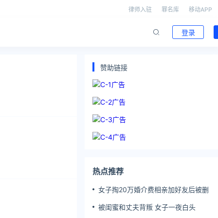
律师入驻
罪名库
移动APP
登录
赞助链接
热点推荐
女子掏20万婚介费相亲加好友后被删
被闺蜜和丈夫背叛 女子一夜白头