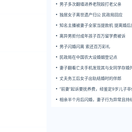
男子多次翻墙进养老院殴打老父亲
独居女子离世遗产归公 民政局回应
知名主播被妻子全家当提款机 提离婚后
簿公堂
离异男拒付成年孩子百万留学费被诉
男子闪婚闪离 索还百万彩礼
民政局在中国农大设婚姻登记点
妻子翻看亡夫手机发现其与女同学存婚
双方互相转账近百万
丈夫务工后女子出轨结婚时的伴郎
“前妻”起诉要抚养费，经鉴定9岁儿子非
生！男子起诉索赔37万
相亲半个月后闪婚，妻子行为异常且持
药，男子起诉离婚；法院：系婚前隐瞒
病，撤销两人婚姻关系