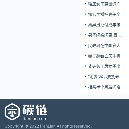
独居女子离世遗产归
公 民政局回应
知名主播被妻子全家
当提款机 提离婚后
离异男拒付成年孩子
反被对簿公堂
百万留学费被诉
男子闪婚闪离 索还
百万彩礼
民政局在中国农大设
婚姻登记点
妻子翻看亡夫手机发
现其与女同学存婚外
丈夫务工后女子出轨
情，双方互相转账近
结婚时的伴郎
百万
“前妻”起诉要抚养
费，经鉴定9岁儿子
相亲半个月后闪婚，
非他亲生！男子起诉
妻子行为异常且持续
索赔37万
服药，男子起诉离
婚；法院：系婚前隐
瞒重大疾病，撤销两
人婚姻关系
Copyright © 2022 iTanLian All rights reserved.