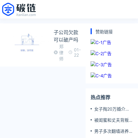
赞助链接
子公司欠款
可以破产吗
郑
01-
律
22
师
热点推荐
女子掏20万婚介费
相亲加好友后被删
被闺蜜和丈夫背叛
女子一夜白头
男子多次翻墙进养老
院殴打老父亲