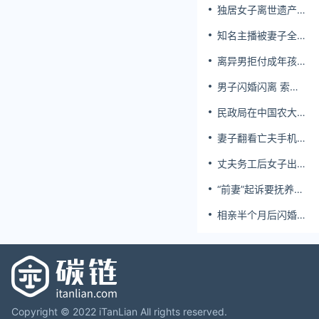
独居女子离世遗产归
公 民政局回应
知名主播被妻子全家
当提款机 提离婚后
离异男拒付成年孩子
反被对簿公堂
百万留学费被诉
男子闪婚闪离 索还
百万彩礼
民政局在中国农大设
婚姻登记点
妻子翻看亡夫手机发
现其与女同学存婚外
丈夫务工后女子出轨
情，双方互相转账近
结婚时的伴郎
百万
“前妻”起诉要抚养
费，经鉴定9岁儿子
相亲半个月后闪婚，
非他亲生！男子起诉
妻子行为异常且持续
索赔37万
服药，男子起诉离
婚；法院：系婚前隐
瞒重大疾病，撤销两
人婚姻关系
Copyright © 2022 iTanLian All rights reserved.