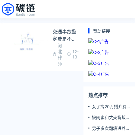
赞助链接
交通事故鉴
定费是不是
河
保险公司出
北
12-
的
13
律
师
热点推荐
女子掏20万婚介费
相亲加好友后被删
被闺蜜和丈夫背叛
女子一夜白头
男子多次翻墙进养老
院殴打老父亲