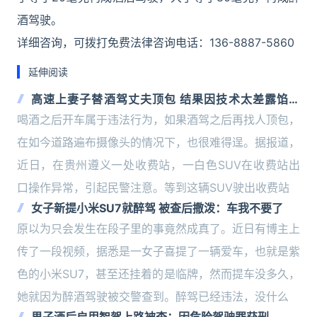
酒驾驶。
详细咨询，可拨打免费法律咨询电话：136-8887-5860
延伸阅读
高速上妻子替酒驾丈夫顶包 结果因技术太差露馅被
查！
喝酒之后开车属于违法行为，如果酒驾之后再找人顶包，
在如今道路遍布摄像头的情况下，也很难得逞。据报道，
近日，在贵州遵义一处收费站，一白色SUV在收费站出
口操作异常，引起民警注意。等到这辆SUV驶出收费站
女子新提小米SU7就醉驾 被查后撒泼：车我不要了
原以为只会发生在段子里的事竟然成真了。近日有博主上
传了一段视频，据悉是一女子喜提了一辆爱车，也就是紫
色的小米SU7，甚至还挂着的是临牌，然而提车没多久，
她就因为醉酒驾驶被交警查到。醉驾已经违法，没什么