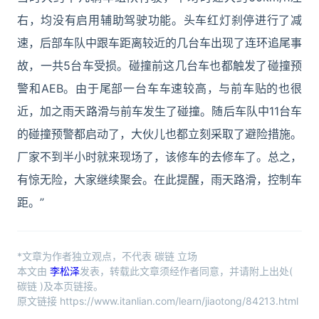
右，均没有启用辅助驾驶功能。头车红灯刹停进行了减
速，后部车队中跟车距离较近的几台车出现了连环追尾事
故，一共5台车受损。碰撞前这几台车也都触发了碰撞预
警和AEB。由于尾部一台车车速较高，与前车贴的也很
近，加之雨天路滑与前车发生了碰撞。随后车队中11台车
的碰撞预警都启动了，大伙儿也都立刻采取了避险措施。
厂家不到半小时就来现场了，该修车的去修车了。总之，
有惊无险，大家继续聚会。在此提醒，雨天路滑，控制车
距。”
*文章为作者独立观点，不代表 碳链 立场
本文由
李松泽
发表，转载此文章须经作者同意，并请附上出处(
碳链 )及本页链接。
原文链接 https://www.itanlian.com/learn/jiaotong/84213.html