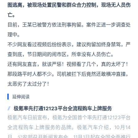
图逃离，被现场处置民警和群众合力控制，现场无人员伤
亡。
目前，王某已被警方依法刑事拘留。案件正进一步调查处
理中。
不少网友看过视频后纷纷表示，建议拘留加终身禁驾，严
查到底，节日期间的闹市区，所幸没有人员伤亡。
还有网友直言，就该严惩！视频看了几个，真的太坏了！
那段路平时人都不少。司机被拦下后竟然还敢横冲直撞，
太恶劣了太过分了！
延伸阅读
极氪率先打通12123平台全流程购车上牌服务
极氪汽车日前宣布，极氪为全国首个率先打通12123平台
全流程购车上牌服务的品牌。极氪汽车介绍，10月14
日，公安部召开新闻发布会，11月1日起在全国全面推行