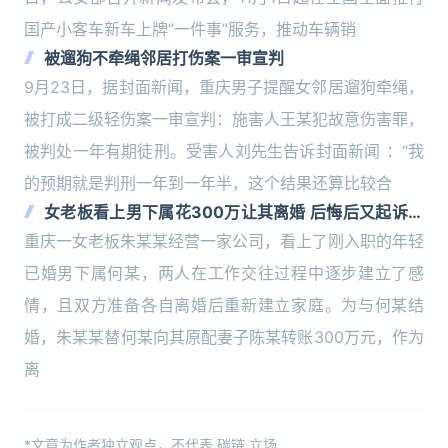
国产小客车新车上牌“一件事”服务，推动车辆销
被遛狗不牵绳邻居打伤案一审宣判
9月23日，据封面新闻，重庆男子提醒女邻居遛狗牵绳，
被打成二级轻伤案一审宣判：施害人王某犯故意伤害罪，
被判处一年有期徒刑。受害人刘先生告诉封面新闻 ：“我
的预期就是判刑一年到一年半，这个结果还算比较合
女老板看上男下属花300万让其离婚 后悔后又起诉返
还
重庆一女老板朱某某经营一家公司，看上了刚入职的年轻
已婚男下属何某，两人在工作交往过程中逐步建立了感
情，且双方准备各自离婚后重新建立家庭。为与何某结
婚，朱某某替何某向其原配妻子陈某转账300万元，作为
离
*文章为作者独立观点，不代表 碳链 立场