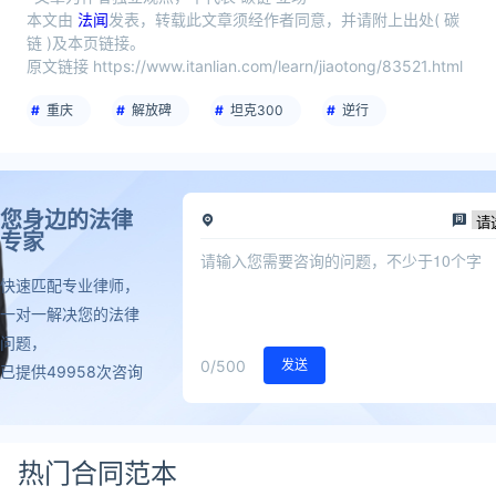
本文由
法闻
发表，转载此文章须经作者同意，并请附上出处( 碳
链 )及本页链接。
原文链接 https://www.itanlian.com/learn/jiaotong/83521.html
重庆
解放碑
坦克300
逆行
您身边的法律
专家
快速匹配专业律师，
一对一解决您的法律
问题，
0
/500
发送
已提供49958次咨询
热门合同范本