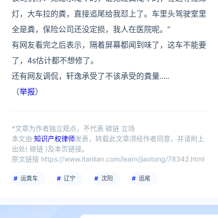
灯，大车拉的粪，直接追尾给我怼上了。车里头驾驶室里
全是粪，保险公司还没定损，我人在医院呢。”
有网友看完之后表示，隔着屏幕都闻到味了，这车不能要
了，4s估计都不想修了。
还有网友调侃，轩逸承受了不该承受的粪量.....
（
举报
）
*文章为作者独立观点，不代表 碳链 立场
本文由
知识产权律师
发表，转载此文章须经作者同意，并请附上
出处( 碳链 )及本页链接。
原文链接 https://www.itanlian.com/learn/jiaotong/78342.html
运粪车
辽宁
沈阳
追尾